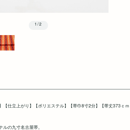
1/2
】【仕立上がり】【ポリエステル】【帯巾8寸2分】【帯丈373ｃｍ
ナルの九寸名古屋帯。