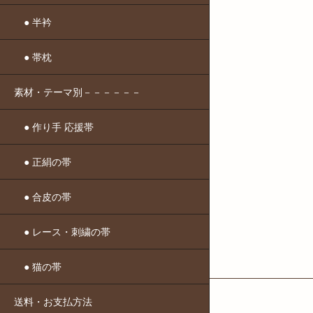
● 半衿
● 帯枕
素材・テーマ別－－－－－－
● 作り手 応援帯
● 正絹の帯
● 合皮の帯
● レース・刺繍の帯
● 猫の帯
送料・お支払方法